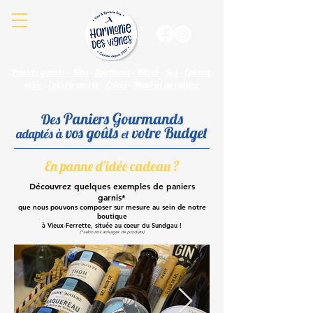
Paniers garnis
-
Vins
-
Spiritueux
-
Bières
-
Jus
-
Epicerie
salée
-
Epicerie sucrée
-
Epices
-
Matériel de cuisine
Paniers Gourmands
Des
vos goûts
votre Budget
adaptés à
et
En panne d'idée cadeau ?
Découvrez quelques exemples de paniers
garnis*
que nous pouvons composer sur mesure au sein de notre
boutique
à Vieux-Ferrette, située au coeur du Sundgau !
(*selon nos arrivages de produits)