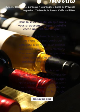
Alsace / Beaujolais / Bordeaux / Bourgogne / Côtes de Provence
Languedoc / Vallée de la Loire / Vallée du Rhône
Dans la sélection de vin que nous
vous proposons, chaque bouteille
cache une histoire unique.
Nous avons le plaisir de rencontrer
des vignerons passionnés qui
partagent avec nous les anecdotes
précieuses derrière leurs créations.
C'est avec enthousiasme que nous
vous transmettons ces récits,
enrichissant votre expérience.
Nous serons ravis de vous
accompagner en tenant compte de
vos préférences et de votre budget.
Notre équipe est là pour vous offrir
des conseils personnalisés afin de
vous aider à faire le meilleur choix.
En savoir plus