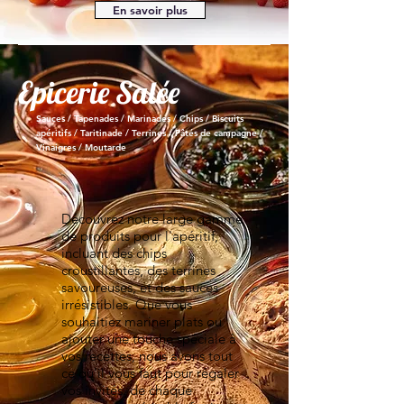
En savoir plus
Epicerie Salée
Sauces / Tapenades / Marinades / Chips / Biscuits
apéritifs / Taritinade / Terrines / Pâtés de campagne /
Vinaigres / Moutarde
Découvrez notre large gamme
de produits pour l'apéritif,
incluant des chips
croustillantes, des terrines
savoureuses, et des sauces
irrésistibles. Que vous
souhaitiez mariner plats ou
ajouter une touche spéciale à
vos recettes, nous avons tout
ce qu'il vous faut pour régaler
vos invités. de chaque