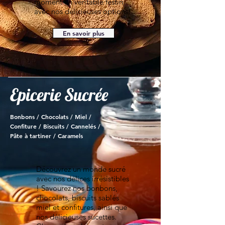
moment un véritable festin
avec nos délicieuses options!
En savoir plus
Epicerie Sucrée
Bonbons / Chocolats / Miel /
Confiture / Biscuits / Cannelés /
Pâte à tartiner / Caramels
Découvrez un monde sucré
avec nos délices irrésistibles
! Savourez nos bonbons,
chocolats, biscuits sablés
miel et confitures, ainsi que
nos délicieuses sucettes.