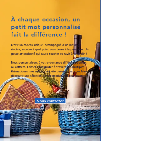
À chaque occasion, un
petit mot personnalisé
fait la différence !
Offrir un cadeau unique, accompagné d'un message
sincère, montre à quel point vous tenez à la personne. Un
geste attentionné qui saura toucher et ravir à coup sûr !
Nous personnalisons à votre demande différents paniers
ou coffrets.
Laissez vous guider à travers nos multiples
thématiques, nos coffrets ont été pensés pour vous faire
découvrir une sélection de nos produits les plus pointus.
Nous contacter