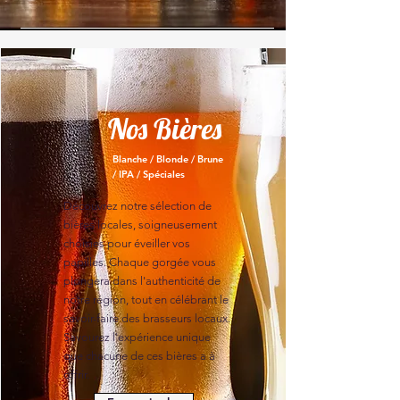
Nos Bières
Blanche / Blonde / Brune
/ IPA / Spéciales
Découvrez notre sélection de
bières locales, soigneusement
choisies pour éveiller vos
papilles. Chaque gorgée vous
plongera dans l'authenticité de
notre région, tout en célébrant le
savoir-faire des brasseurs locaux.
Savourez l'expérience unique
que chacune de ces bières a à
offrir.