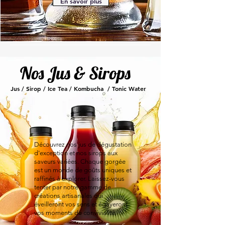
En savoir plus
Nos Jus & Sirops
Jus / Sirop / Ice Tea / Kombucha / Tonic Water
Découvrez nos jus de dégustation
d'exception et nos sirops aux
saveurs variées. Chaque gorgée
est un monde de goûts uniques et
raffinés à explorer. Laissez-vous
tenter par notre gamme de
créations artisanales qui
éveilleront vos sens et égayeront
vos moments de convivialité.