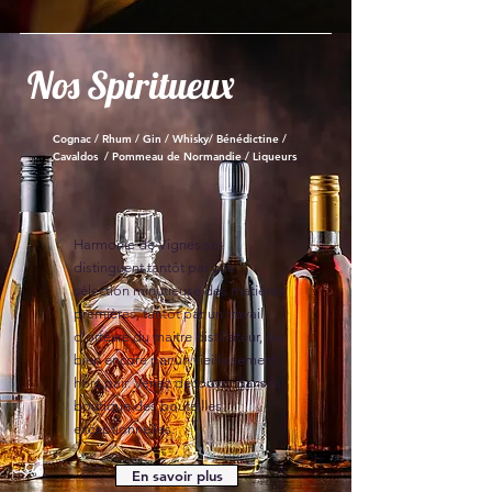
Nos Spiritueux
Cognac / Rhum / Gin / Whisky/ Bénédictine /
Cavaldos / Pommeau de Normandie / Liqueurs
Harmonie de Vignes se
distinguent tantôt par une
sélection minutieuse des matières
premières, tantôt par un travail
d'orfèvre du maitre distillateur, ou
bien encore par un vieillissement
hors pair. Venez découvrir dans la
boutique des bouteilles
exceptionnelles.
En savoir plus