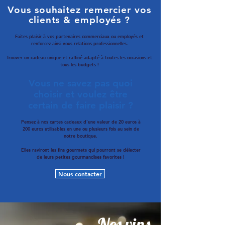
Vous souhaitez remercier vos
clients & employés ?
Faites plaisir à vos partenaires commerciaux ou employés et
renforcez ainsi vous relations professionnelles.
Trouver un cadeau unique et raffiné adapté à toutes les occasions et
tous les budgets !
Vous ne savez pas quoi
choisir et voulez être
certain de faire plaisir ?
Pensez à nos cartes cadeaux d'une valeur de 20 euros à
200 euros utilisables en une ou plusieurs fois au sein de
notre boutique.
Elles raviront les fins gourmets qui pourront se délecter
de leurs petites gourmandises favorites !
Nous contacter
Nos vins