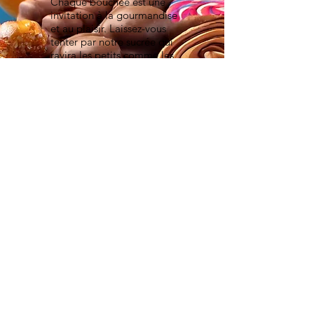
Chaque bouchée est une
invitation à la gourmandise
et au plaisir. Laissez-vous
tenter par notre sucrée qui
ravira les petits comme les
grands !
En savoir plus
Nos Epices
Epices du monde / Poivres / Sels / Mélanges
d'épices / Epices à vin chaud / Support à épices
Ajoutez une touche
d'exotisme à cuisine avec