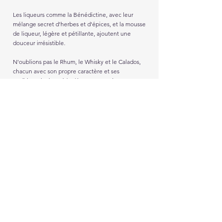
Les liqueurs comme la Bénédictine, avec leur
mélange secret d'herbes et d'épices, et la mousse
de liqueur, légère et pétillante, ajoutent une
douceur irrésistible.
N'oublions pas le Rhum, le Whisky et le Calados,
chacun avec son propre caractère et ses
traditions, invitant à la découverte et à
l'appréciation des saveurs du monde entier.
Nous trouver:
Harmonie des Vignes
7 rue de Ferrette
68480 VIEUX-FERRETTE
+
33 (0)3 89 88 70 85
contact@harmoniedesvignes.com
Lundi:
Jeudi:
Fermé
10h - 12h
/
14 h - 19 h
Mardi:
Vendredi:
14 h - 19 h
10 h - 12 h
/
14 h - 19 h