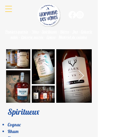
Paniers garnis
-
Vins
-
Spiritueux
-
Bières
-
Jus
-
Epicerie
salée
-
Epicerie sucrée
-
Epices
-
Matériel de cuisine
Spiritueux
Cognac
Rhum